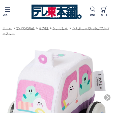
メニュー
検索
カート
ホーム
>
すべての商品
>
その他
>
シナぷしゅ
>
シナぷしゅ やわらかプルバ
ックカー