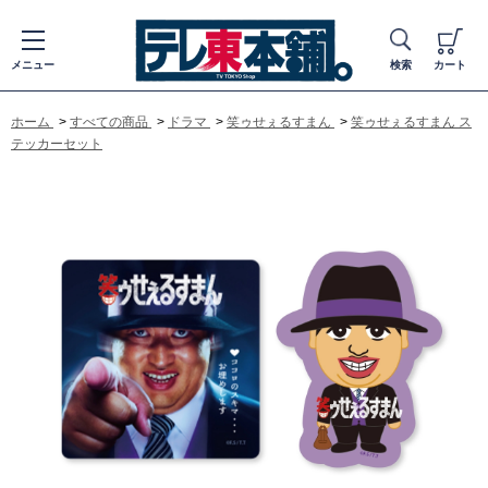
メニュー
検索
カート
ホーム
>
すべての商品
>
ドラマ
>
笑ゥせぇるすまん
>
笑ゥせぇるすまん ス
テッカーセット