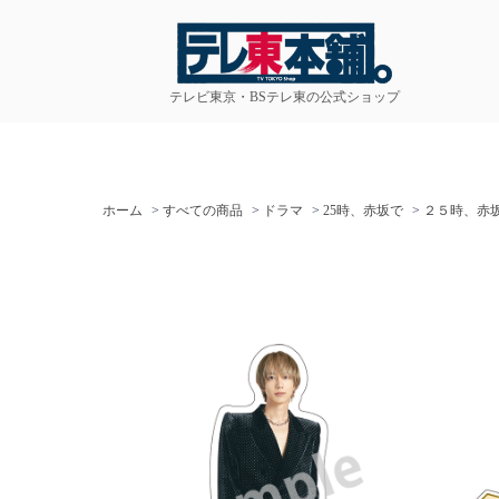
テレビ東京・BSテレ東の公式ショップ
ホーム
>
すべての商品
>
ドラマ
>
25時、赤坂で
>
２５時、赤坂で