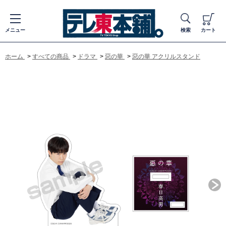
メニュー
検索
カート
ホーム
>
すべての商品
>
ドラマ
>
惡の華
>
惡の華 アクリルスタンド