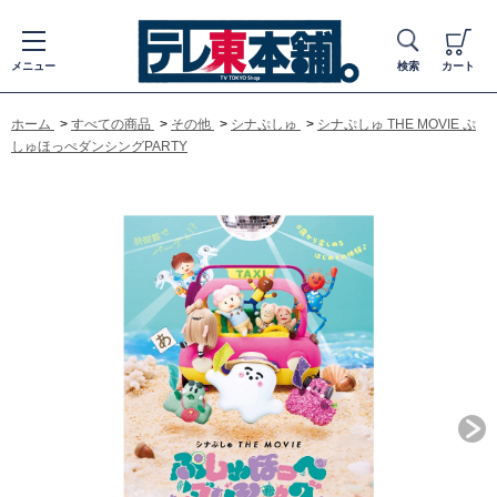
メニュー
検索
カート
ホーム
>
すべての商品
>
その他
>
シナぷしゅ
>
シナぷしゅ THE MOVIE ぷ
しゅほっぺダンシングPARTY