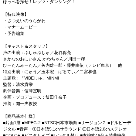
ほっぺを探せ！レッツ・ダンシング！
【特典映像】
・さつえいのうらがわ
・マナームービー
・予告編集
【キャスト＆スタッフ】
声の出演：ぷしゅぷしゅ／花谷聡亮
さかなのおにいさん かわちゃん／川田一輝
ひーたんみーたん／矢内雄一郎・藤井由依（テレビ東京） 他
特別出演：にゅう／玉木宏 ぱるてぃ／二宮和也
主題歌：「VIBEしゅ」MINMI
監督：清水貴栄
劇伴音楽：信澤宣明
企画・プロデュース：飯田佳奈子
推薦：開一夫教授
【商品基本仕様】
■片面1層 ■MPEG-2 ■NTSC日本市場向 ■リージョン２ ■ドルビーデ
ジタル ■音声：①日本語5.1chサラウンド ②日本語2.0chステレオ
■COLOR ■ビスタサイズ ■レンタル禁止 ■本編約46分＋特典映像