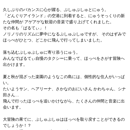
久しぶりのバカンスに心が躍る、ぷしゅぷしゅとにゅう。
「どんぐりアイランド」の空港に到着すると、にゅうそっくりの新
たな仲間が アゲアゲな歓迎の音楽で盛り上げてくれました。
その名も「ぱるてぃ」！
ノリノリのリズムに夢中になるぷしゅぷしゅですが、 そのはずみで
ほっぺがひとつ、どこかに飛んで行ってしまいました。
落ち込むぷしゅぷしゅに寄り添うにゅう。
みんなでぱるてぃ自慢のタクシーに乗って、ほっぺをさがす冒険へ
出かけます。
夏と秋が混ざった楽園のようなこの島には、個性的な住人がいっぱ
い。
たいようサン、ヘアリーナ、さかなのおにいさん かわちゃん、シナ
田さん…
飛んで行ったほっぺを追いかけながら、たくさんの仲間と音楽に出
会います。
大冒険の果てに、ぷしゅぷしゅはほっぺを取り戻すことができるの
でしょうか！？