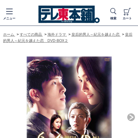
メニュー
検索
カート
ホーム
>
すべての商品
>
海外ドラマ
>
皇后的男人～紀元を越えた恋
>
皇后
的男人～紀元を越えた恋 DVD-BOX２