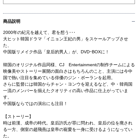
商品説明
2000年の紀元を越えて、君を想う･･･
大ヒット韓国ドラマ「イニョン王妃の男」をスケールアップさせ
た、
中国版リメイク作品「皇后的男人」が、DVDｰBOXに！
韓国のオリジナル作品同様、CJ Entertainmentの制作チームによる
映像美やストーリー展開の面白さはもちろんのこと、主演には今中
国で熱い注目を集めている俳優のジン・ボーランを起用。
さらに監督には韓国からチャン・ヨンウを迎えるなど、中・韓両国
一流のメンバーを揃えたクオリティの高い作品に仕上がっていま
す。
中国版ならではの演出にも注目！
【ストーリー】
時は前漢、成帝の時代。皇后許氏が罪に問われ、皇后の位を廃され
る一方、側室の趙飛燕は皇帝の寵愛を一身に受けるようになってい
た。