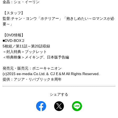
金晶：シェ・イーリン
【スタッフ】
監督:チャン・ヨンウ「ホテリアー」「抱きしめたい～ロマンスが必
要～」
【DVD情報】
■DVD-BOX２
5枚組／第11話～第20話収録
＜封入特典＞ブックレット
＜特典映像＞メイキング、日本版予告編
発売元・販売元：ポニーキャニオン
(c)2015 ee-media Co.Ltd.＆ CJ E＆M All Rights Reserved.
提供：アジア・リパブリック８周年
シェアする