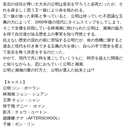
皇后の信任が厚い士大夫の公明は皇后を守ろうと必死だったが、そ
れを疎ましく思う王一族により命を狙われる。
王一族が放った刺客と争っていると、公明は持っていた不思議な玉
佩の力によって、2000年後の現代にタイムスリップをしてしまう。
そこで女優を目指している林湘湘に助けられた公明は、湘湘の協力
を得て自分達が辿る歴史上の事実を知り愕然とする。
抗えない歴史の流れの前に苦悩する公明だが、命の危機に瀕すると
過去と現代を行き来できる玉佩の力を使い、自らの手で歴史を変え
て皇后を救う決意をするのだった。
やがて、現代で共に時を過ごしていくうちに、時空を超えた関係だ
と知りながらも、恋におちていく公明と湘湘。
公明と湘湘の愛の行方と、公明が選んだ結末とは!?
【キャスト】
公明:ジン・ボーラン
林湘湘:ジェン・シュアン
王莽:チェン・シャン
韓于飛:デニー・ ホァン
影月：チョウ・ユートン
趙娜娜:ナナ（AFTERSCHOOL）
子修：ポン・リン