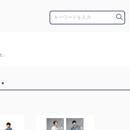
と。
と。