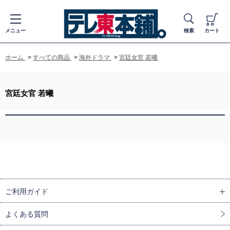
メニュー
検索
カート
ホーム
>
すべての商品
>
海外ドラマ
>
宮廷女官 若曦
宮廷女官 若曦
ご利用ガイド
よくある質問