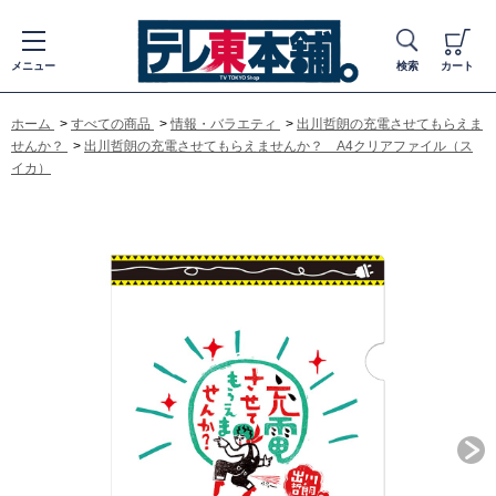
メニュー
検索
カート
ホーム
>
すべての商品
>
情報・バラエティ
>
出川哲朗の充電させてもらえま
せんか？
>
出川哲朗の充電させてもらえませんか？ A4クリアファイル（ス
イカ）