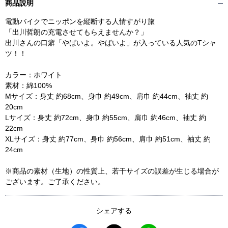
商品説明
電動バイクでニッポンを縦断する人情すがり旅
「出川哲朗の充電させてもらえませんか？」
出川さんの口癖「やばいよ。やばいよ」が入っている人気のTシャ
ツ！！
カラー：ホワイト
素材：綿100%
Mサイズ：身丈 約68cm、身巾 約49cm、肩巾 約44cm、袖丈 約
20cm
Lサイズ：身丈 約72cm、身巾 約55cm、肩巾 約46cm、袖丈 約
22cm
XLサイズ：身丈 約77cm、身巾 約56cm、肩巾 約51cm、袖丈 約
24cm
※商品の素材（生地）の性質上、若干サイズの誤差が生じる場合が
ございます。ご了承ください。
シェアする