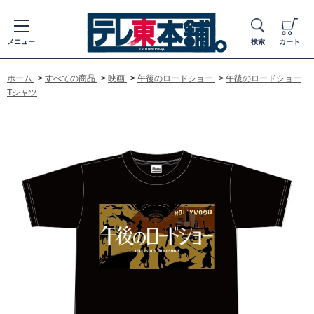
メニュー
検索
カート
ホーム
>
すべての商品
>
映画
>
午後のロードショー
>
午後のロードショー
Tシャツ