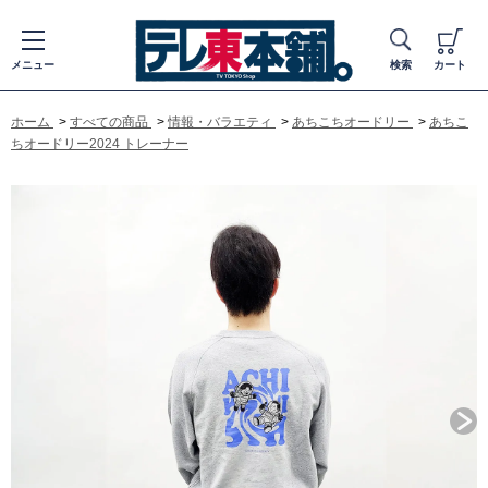
メニュー
検索
カート
ホーム
>
すべての商品
>
情報・バラエティ
>
あちこちオードリー
>
あちこ
ちオードリー2024 トレーナー