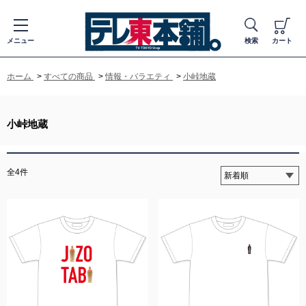
メニュー
検索
カート
ホーム
>
すべての商品
>
情報・バラエティ
>
小峠地蔵
小峠地蔵
全4件