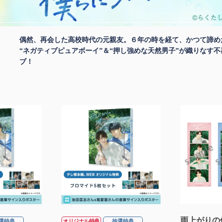
偶然、再会した高校時代の元親友。６年の時を経て、かつて諦め
“ネガティブピュアボーイ”＆“押し強めな天然男子”が織りなす
ブ！
雨上がりの
選特典
オリジナル特典
抽選特典