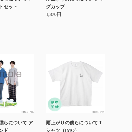
トセット
グカップ
1,870円
僕らについて ア
雨上がりの僕らについて T
ンド
シャツ（IMO）