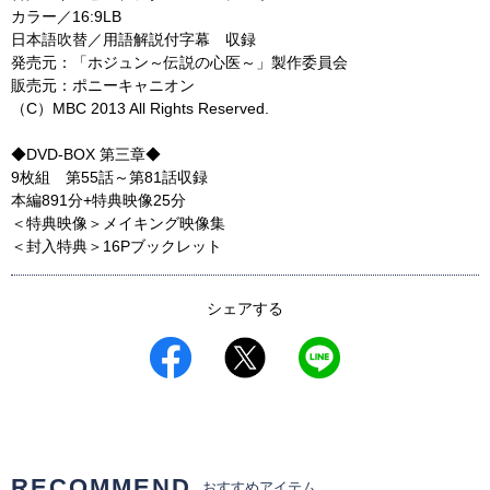
カラー／16:9LB
日本語吹替／用語解説付字幕 収録
発売元：「ホジュン～伝説の心医～」製作委員会
販売元：ポニーキャニオン
（C）MBC 2013 All Rights Reserved.
◆DVD-BOX 第三章◆
9枚組 第55話～第81話収録
本編891分+特典映像25分
＜特典映像＞メイキング映像集
＜封入特典＞16Pブックレット
シェアする
RECOMMEND
おすすめアイテム