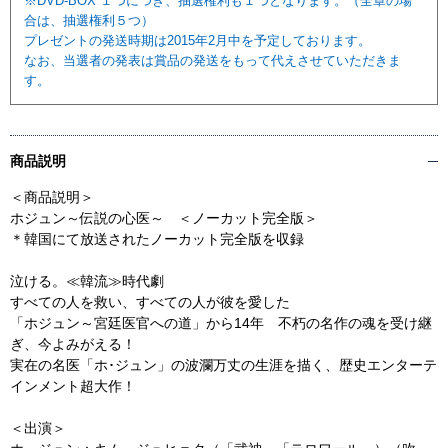
※DVD-BOX １つにつき、抽選権利も１つとなります。（全章の場
合は、抽選権利５つ）
プレゼントの発送時期は2015年2月中を予定しております。
なお、当選者の発表は賞品の発送をもって代えさせていただきま
す。
商品説明
＜商品説明＞
ホジュン～伝説の心医～ ＜ノーカット完全版＞
＊韓国にて放送されたノーカット完全版を収録
泣ける。≪韓流≫時代劇
すべての人を救い、すべての人が彼を愛した
「ホジュン～宮廷医官への道」から14年 不朽の名作の魂を受け継
ぎ、今よみがえる！
実在の名医「ホ･ジュン」の波瀾万丈の生涯を描く、歴史エンターテ
インメント超大作！
＜出演＞