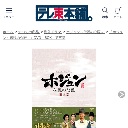
メニュー
検索
カート
ホーム
>
すべての商品
>
海外ドラマ
>
ホジュン～伝説の心医～
>
「ホジュ
ン～伝説の心医～」DVD－BOX 第三章