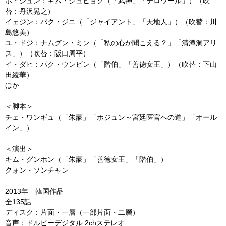
ホ・ジュン：キム・ジュヒョク（「武神」「テロワール」）（吹
替：丹沢晃之）
イェジン：パク・ジニ（「ジャイアント」「天地人」）（吹替：川
島悠美）
ユ・ドジ：ナムグン・ミン（「私の心が聞こえる？」「清潭洞アリ
ス」）（吹替：阪口周平）
イ・ダヒ：パク・ウンビン（「階伯」「善徳女王」）（吹替：下山
田綾華）
ほか
＜脚本＞
チェ・ワンギュ（「朱蒙」「ホジュン～宮廷医官への道」「オール
イン」）
＜演出＞
キム・グンホン（「朱蒙」「善徳女王」「階伯」）
クォン・ソンチャン
2013年 韓国作品
全135話
ディスク：片面・一層（一部片面・二層）
音声：ドルビーデジタル 2chステレオ