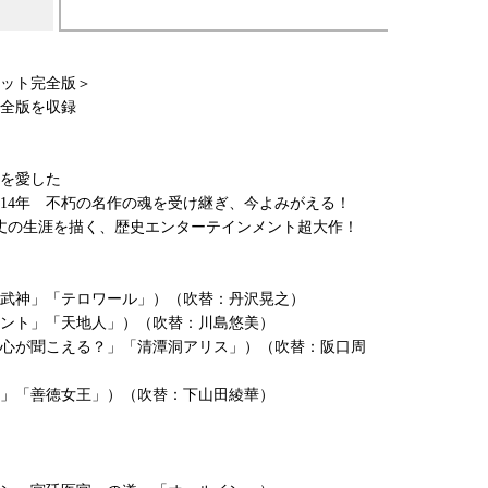
ット完全版＞
全版を収録
を愛した
14年 不朽の名作の魂を受け継ぎ、今よみがえる！
丈の生涯を描く、歴史エンターテインメント超大作！
武神」「テロワール」）（吹替：丹沢晃之）
ント」「天地人」）（吹替：川島悠美）
心が聞こえる？」「清潭洞アリス」）（吹替：阪口周
」「善徳女王」）（吹替：下山田綾華）