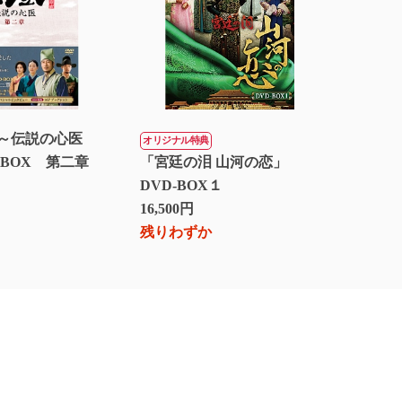
～伝説の心医
オリジナル特典
－BOX 第二章
「宮廷の泪 山河の恋」
DVD-BOX１
16,500円
残りわずか