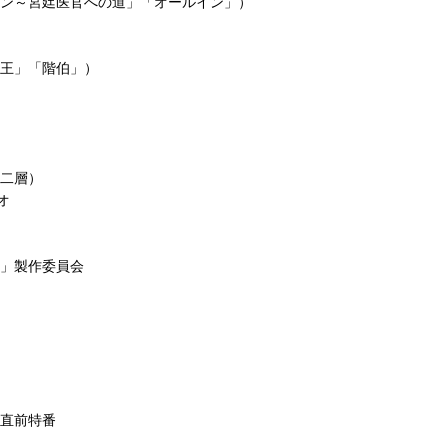
ン～宮廷医官への道」「オールイン」）
王」「階伯」）
二層）
オ
」製作委員会
直前特番