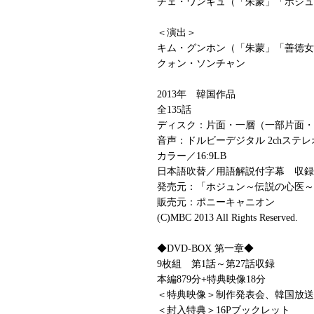
チェ・ワンギュ（「朱蒙」「ホジュ
＜演出＞
キム・グンホン（「朱蒙」「善徳女
クォン・ソンチャン
2013年 韓国作品
全135話
ディスク：片面・一層（一部片面・
音声：ドルビーデジタル 2chステレ
カラー／16:9LB
日本語吹替／用語解説付字幕 収録
発売元：「ホジュン～伝説の心医～
販売元：ポニーキャニオン
(C)MBC 2013 All Rights Reserved.
◆DVD-BOX 第一章◆
9枚組 第1話～第27話収録
本編879分+特典映像18分
＜特典映像＞制作発表会、韓国放送
＜封入特典＞16Pブックレット