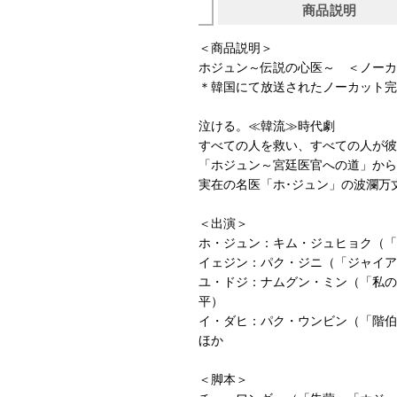
商品説明
＜商品説明＞
ホジュン～伝説の心医～ ＜ノーカ
＊韓国にて放送されたノーカット完
泣ける。≪韓流≫時代劇
すべての人を救い、すべての人が彼
「ホジュン～宮廷医官への道」から
実在の名医「ホ･ジュン」の波瀾万
＜出演＞
ホ・ジュン：キム・ジュヒョク（「
イェジン：パク・ジニ（「ジャイア
ユ・ドジ：ナムグン・ミン（「私の
平）
イ・ダヒ：パク・ウンビン（「階伯
ほか
＜脚本＞