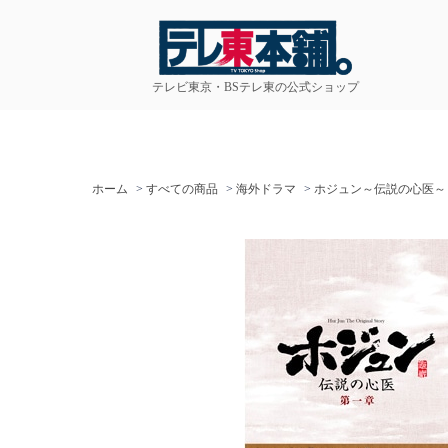
テレビ東京・BSテレ東の公式ショップ
ホーム
>
すべての商品
>
海外ドラマ
>
ホジュン～伝説の心医～