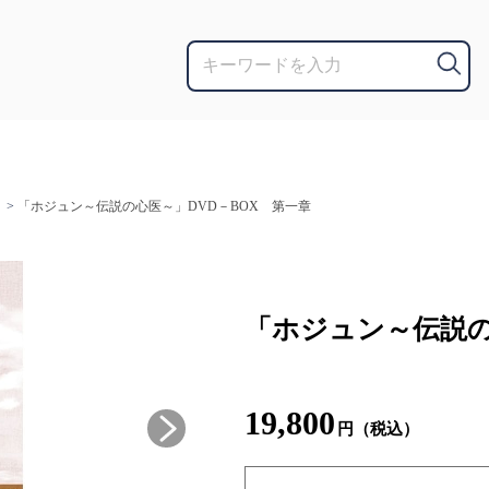
>
「ホジュン～伝説の心医～」DVD－BOX 第一章
「ホジュン～伝説の
19,800
円（税込）