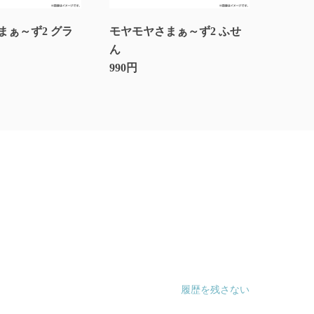
まぁ～ず2 グラ
モヤモヤさまぁ～ず2 ふせ
モヤモヤさま
ん
アマルチケ
990円
1,100円
履歴を残さない