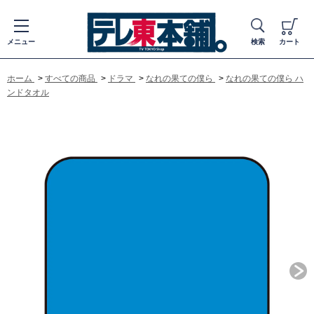
メニュー
検索
カート
ホーム
>
すべての商品
>
ドラマ
>
なれの果ての僕ら
>
なれの果ての僕ら ハ
ンドタオル