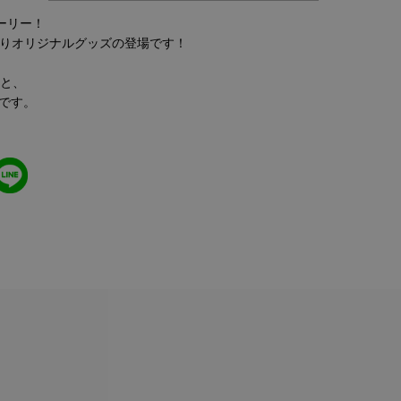
ーリー！
S』よりオリジナルグッズの登場です！
と、
開です。