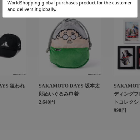
AYS 狙われ
SAKAMOTO DAYS 坂本太
SAKAMOT
郎ぬいぐるみ巾着
ディングフ
2,640円
トコレクシ
990円