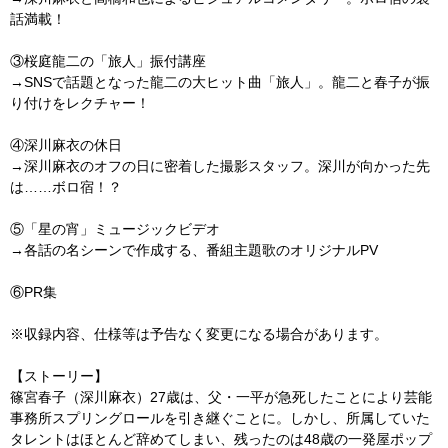
話満載！
③桜庭龍二の「旅人」振付講座
→SNSで話題となった龍二の大ヒット曲「旅人」。龍二と春子が振
り付けをレクチャー！
④深川麻衣の休日
→深川麻衣のオフの日に密着した撮影スタッフ。深川が向かった先
は……ボロ宿！？
⑤「星の宵」ミュージックビデオ
→各話の名シーンで作成する、番組主題歌のオリジナルPV
⑥PR集
※収録内容、仕様等は予告なく変更になる場合があります。
【ストーリー】
篠宮春子（深川麻衣）27歳は、父・一平が急死したことにより芸能
事務所スプリングロールを引き継ぐことに。しかし、所属していた
タレントはほとんど辞めてしまい、残ったのは48歳の一発屋ポップ