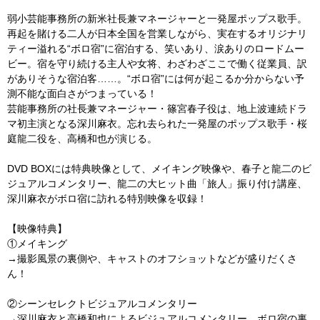
弱小芸能事務所の新米社長兼マネージャーと一発屋ポップス歌手。
再起を賭ける二人が日本全国を営業しながら、実在するオリジナリ
ティー溢れる“ボロ宿”に宿泊する、笑いあり、涙ありのロードムー
ビー。宿を守り続ける主人や女将、わざわざここで働く従業員、訳
がありそうな宿泊客……。“ボロ宿”には何が起こるか分からない予
測不能な面白さがつまっている！
芸能事務所の社長兼マネージャー・篠宮春子役は、地上波連続ドラ
マ初主演となる深川麻衣。忘れ去られた一発屋のポップス歌手・桜
庭龍二役を、高橋和也が演じる。
DVD BOXには特典映像として、メイキング映像や、春子と龍二のビ
ジュアルコメンタリー、龍二の大ヒット曲「旅人」振り付け講座、
深川麻衣がボロ宿に訪れる特別映像を収録！
【映像特典】
①メイキング
→撮影風景の裏側や、キャストのオフショットなどが盛りだくさ
ん！
②シーンセレクトビジュアルコメンタリー
→深川麻衣と高橋和也によるビジュアルコメンタリー。ボロ宿の裏