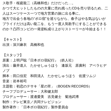
ス歌手・桜庭龍二（高橋和也）だけだった…。
かつて大ヒットしたものの大量に売れ残ったCDを売り切るため、二
人はスーツケース一つで地方営業の旅に出る事に。
地方で出会う各地の“ボロ宿”を巡りながら、春子はやる気はないが
プライドだけは高い龍二を、もう一度人気歌手にすることができる
のか？凸凹コンビの一発逆転成り上がりストーリーが今始まる！！
【キャスト】
出演：深川麻衣 高橋和也
【スタッフ】
原案：上明戸聡『日本ボロ宿紀行』（鉄人社）
演出：藤井道人 たかせしゅうほう 逢坂元 原廣利 アベラヒデ
ノブ
脚本：田口佳宏 和田清人 たかせしゅうほう 佐渡ツムジ
音楽：岩本裕司
主題歌：初恋のテサキ「星の宵」（BOGEN RECORDS）
チーフプロデューサー：大和健太郎
プロデューサー：渡邊愛美 吉見健士 菊池武博
制作：テレビ東京／共同テレビジョン
製作著作：「日本ボロ宿紀行」製作委員会