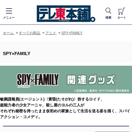
メニュー
検索
カート
ホーム
>
すべての商品
>
アニメ
>
SPY×FAMILY
SPY×FAMILY
敏腕諜報員(エージェント)〈黄昏(たそがれ)〉扮するロイド、
超能力者の少女アーニャ、殺し屋のヨルの三人が
それぞれ秘密を持ったまま仮初めの家族として生活を送る姿を描く、スパイ
アクション・コメディ。