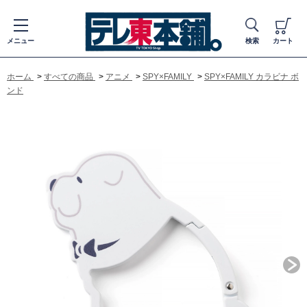
メニュー
検索
カート
ホーム
>
すべての商品
>
アニメ
>
SPY×FAMILY
>
SPY×FAMILY カラビナ ボ
ンド