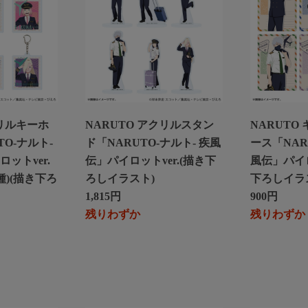
クリルキーホ
NARUTO アクリルスタン
NARUTO
O-ナルト-
ド「NARUTO-ナルト- 疾風
ース「NAR
ロットver.
伝」パイロットver.(描き下
風伝」パイロ
種)(描き下ろ
ろしイラスト)
下ろしイラ
1,815円
900円
残りわずか
残りわずか