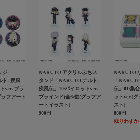
ッジ
NARUTO アクリルぷちス
NARUTO
ルト- 疾風
タンド「NARUTO-ナルト-
「NARUT
ver. ブラ
疾風伝」10/パイロットver.
伝」01/集
(グラフアート
ブラインド(全6種)(グラフア
ットver.
ートイラスト)
スト)
900円
880円
残りわずか