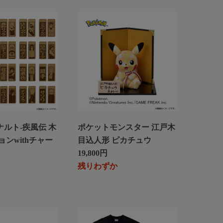
-ナルト-疾風伝 木
ポケットモンスター 江戸木
ンwithチャー
目込人形 ピカチュウ
19,800円
残りわずか