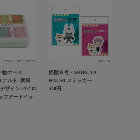
 小物ケース
怪獣８号 × SHIBUYA
O-ナルト- 疾風
HACHI ステッカー
合デザイン パイロ
550円
(グラフアートイラ