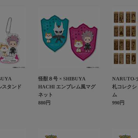
BUYA
怪獣８号 × SHIBUYA
NARUTO
リルスタンド
HACHI エンブレム風マグ
札コレクショ
ネット
ム
880円
990円