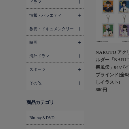
ドラマ
情報・バラエティ
教養・ドキュメンタリー
映画
NARUTO ア
海外ドラマ
ルダー「NARUT
疾風伝」04/パイ
スポーツ
ブラインド(全6
しイラスト)
その他
880円
商品カテゴリ
Blu-ray＆DVD