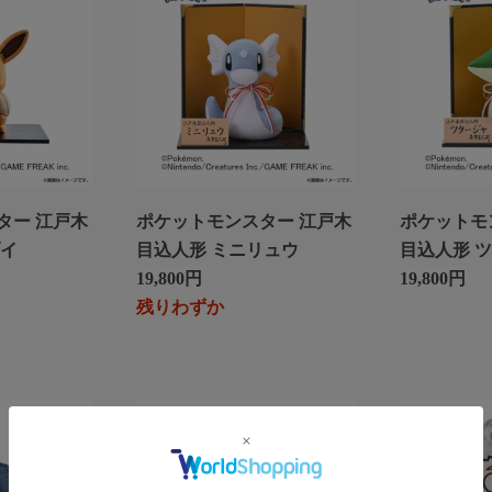
ター 江戸木
ポケットモンスター 江戸木
ポケットモ
ブイ
目込人形 ミニリュウ
目込人形 
19,800円
19,800円
残りわずか