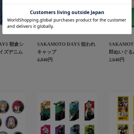
AYS 朝倉シ
SAKAMOTO DAYS 狙われ
SAKAMOT
イズデニム
キャップ
郎ぬいぐる
4,840円
2,640円