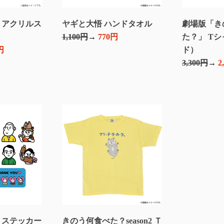
！ アクリルス
ヤギと大悟 ハンドタオル
劇場版「き
1,100円
770円
た？」 T
円
ド）
3,300円
2
！ ステッカー
きのう何食べた？season2 Ｔ