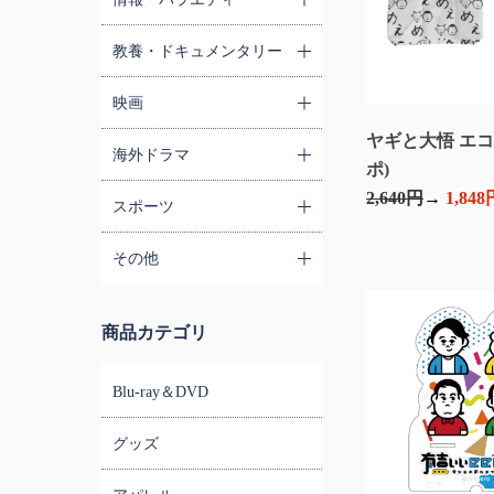
教養・ドキュメンタリー
映画
ヤギと大悟 エコ
海外ドラマ
ポ)
2,640円
1,848
スポーツ
その他
商品カテゴリ
Blu-ray＆DVD
グッズ