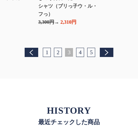
シャツ（ブリっ子ウ・ル・
フっ）
3,300円
2,310円
1
2
3
4
5
HISTORY
最近チェックした商品