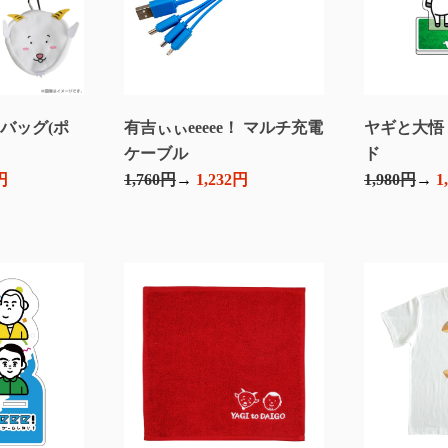
バッグ(ポ
有吉ぃぃeeeee！ マルチ充電
ヤギと大悟
ケーブル
ド
円
1,760円
1,232円
1,980円
1