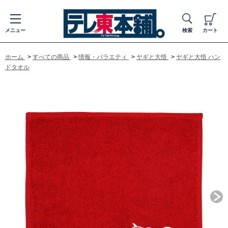
メニュー
検索
カート
ホーム
>
すべての商品
>
情報・バラエティ
>
ヤギと大悟
>
ヤギと大悟 ハン
ドタオル