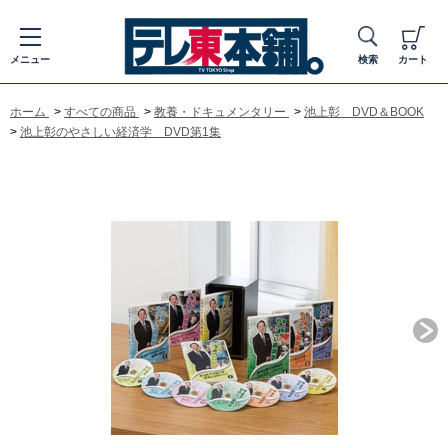
メニュー
検索
カート
ホーム
>
すべての商品
>
教養・ドキュメンタリー
>
池上彰 DVD＆BOOK
>
池上彰のやさしい経済学 DVD第1集