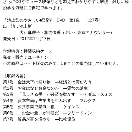
さらにCGやニュース映像などを加えてわかりやすく解説。難しい経
済学を気軽にご自宅で学べます。
「池上彰のやさしい経済学」DVD 第1集 （全7巻）
出 演：池上彰
大江麻理子・相内優香（テレビ東京アナウンサー）
発売日：2012年12月17日
付録特典：特製収納ケース
発売・販売：ユーキャン
※本商品はセット販売のみで、1巻ごとの販売はしていません。
【収録内容】
第1巻 金は天下の回り物 ―経済とは何だろう
第2巻 お金はなぜお金なのか ―貨幣の誕生
第3巻 「見えざる手」が経済を動かす ―アダム・スミス
第4巻 資本主義は失業者を生み出す ―マルクス
第5巻 公共事業で景気回復 ―ケインズ
第6巻 「お金の量」が問題だ ―フリードマン
第7巻 貿易が富を増やす ―比較優位