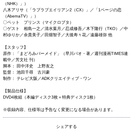
（NHK）」）
八木アリサ（「ラブラブエイリアン2（CX）」／「1ページの恋
（AbemaTV）」）
〇ペット プリンス（マイクロブタ）
〇ゲスト 相島一之／清水葉月／忍成修吾／木下隆行（TKO）／中
村ゆりか／余貴美子／田畑智子／大後寿々花／遠藤雄弥 他
【スタッフ】
原作：「まどろみバーメイド」（早川パオ・著／週刊漫画TIMES連
載中／芳文社 刊）
脚本： 田中洋史 上野友之
監督： 池田千尋 古川豪
制作： テレビ大阪／ADKクリエイティブ・ワン
【製品仕様】
DVD4枚組（本編ディスク3枚＋特典ディスク1枚）
※収録内容、仕様等は予告なく変更になる場合があります。
シェアする