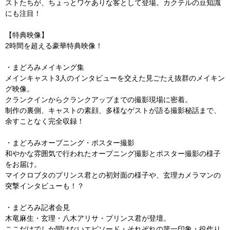
ストたちが、ちょっとワケありな客として登場。カクテルの豆知識
にも注目！
【特典映像】
2時間を超える豪華特典映像！
・まどろみメイキング集
メインキャスト3人のインタビューを交えた見ごたえ抜群のメイキン
グ映像。
クランクインからクランクアップまでの撮影現場に密着。
制作の裏側、キャストの素顔、多様なゲストが語る撮影秘話まで、
余すことなく完全収録！
・まどろみオープニング・ポスター撮影
和やかな雰囲気で行われたオープニング撮影とポスター撮影の様子
をお届け。
マイクロブタのプリンス君との初対面の様子や、玄理カメラマンの
突撃インタビューも！？
・まどろみ記者会見
木竜麻生・玄理・八木アリサ・プリンス君が登壇。
ここだけでしか聞けないエピソード・それぞれの第一印象・役作り