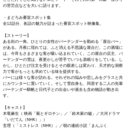
の苦労点などを大いに語ります。
・まどろみ番宣スポット集
全12話分、各話の魅力が詰まった番宣スポット映像集。
【ストーリー】
ある街の一角。ひとりの女性がバーテンダーを勤める「屋台バー」
がある。月夜に現れては、ふと消える不思議な屋台だ。この酒場に
は、今宵もさまざまな客が吸い込まれていく。この屋台の店主、バ
ーテンダーの雪は、夜更かしが苦手でいつも居眠りをしている。し
かし、ひとたび注文を受けるとその眼差しは変わり、天才的な洞察
力で客がもっとも求めている味を提供する。
バーには様々な客が訪れる。それぞれの悩みや悲しみをグラスと共
にカウンターに置いていく。そして雪自身も、同居する二人の先輩
バーテンダー騎帆と日代子との出会いや過去も含め物語が動き出
す。
【キャスト】
木竜麻生（ 映画「菊とギロチン」／「鈴木家の嘘」／大河ドラマ
「いだてん（NHK）」）
玄理（「ミストレス（NHK）」／朝の連続小説「まんぷく