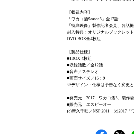
【収録内容】
「ワカコ酒Season3」全12話
「特典映像」製作記者会見、各話撮
封入特典：オリジナルブックレット
DVD-BOX全4枚組
【製品仕様】
■1BOX 4枚組
■収録話数／全12話
■音声／ステレオ
■画面サイズ／16：9
※デザイン・仕様は予告なく変更と
■発売元：2017「ワカコ酒3」製作
■販売元：エスピーオー
(c)新久千映／NSP 2011 (c)20