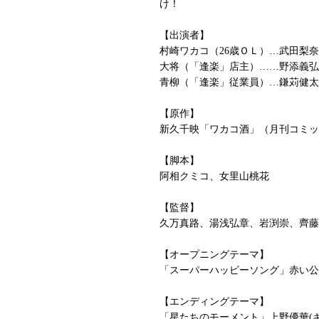
け！
【出演者】
村崎ワカコ（26歳ＯＬ）…武田梨奈
大将（「逢楽」店主）……野添義弘
青柳（「逢楽」従業員）…鎌苅健太
【原作】
新久千映「ワカコ酒」（月刊コミッ
【脚本】
阿相クミコ、女里山桃花
【監督】
久万真路、湯浅弘章、岩渕崇、齊藤
【オープニングテーマ】
「スーパーハッピーソング」赤い公
【エンディングテーマ】
「星たちのモーメント」上野優華(