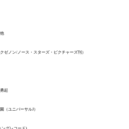
他
クゼノン/ノース・スターズ・ピクチャーズ刊）
勇起
園（ユニバーサルJ）
キングレコード)