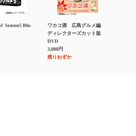
eason5 Blu-
ワカコ酒 広島グルメ編
ワカコ酒 DV
ディレクターズカット版
12,540円
DVD
3,080円
残りわずか