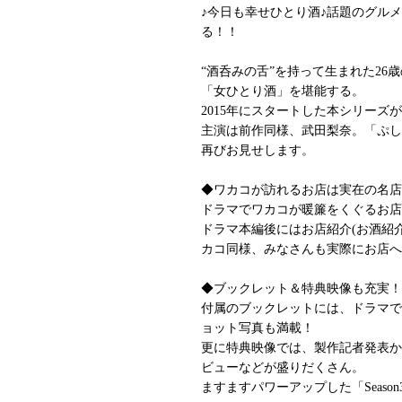
♪今日も幸せひとり酒♪話題のグル
る！！
“酒呑みの舌”を持って生まれた26
「女ひとり酒」を堪能する。
2015年にスタートした本シリーズが、2
主演は前作同様、武田梨奈。「ぷし
再びお見せします。
◆ワカコが訪れるお店は実在の名店
ドラマでワカコが暖簾をくぐるお店
ドラマ本編後にはお店紹介(お酒紹
カコ同様、みなさんも実際にお店へ
◆ブックレット＆特典映像も充実！
付属のブックレットには、ドラマで
ョット写真も満載！
更に特典映像では、製作記者発表か
ビューなどが盛りだくさん。
ますますパワーアップした「Seas