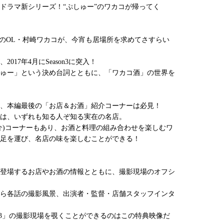
メドラマ新シリーズ！“ぷしゅー”のワカコが帰ってく
歳のOL・村崎ワカコが、今宵も居場所を求めてさすらい
017年4月にSeason3に突入！
ゅー」という決め台詞とともに、「ワカコ酒」の世界を
、本編最後の「お店＆お酒」紹介コーナーは必見！
は、いずれも知る人ぞ知る実在の名店。
介)コーナーもあり、お酒と料理の組み合わせを楽しむワ
足を運び、名店の味を楽しむことができる！
登場するお店やお酒の情報とともに、撮影現場のオフシ
ら各話の撮影風景、出演者・監督・店舗スタッフインタ
on3」の撮影現場を覗くことができるのはこの特典映像だ