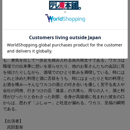
※内容・名称等予定となり、変更の可能性がございます。
【封入特典】
「ワカコ酒 Season9」スペシャルグルメブックレット
※内容・名称等予定となり、変更の可能性がございます。
【ストーリー】
今日もしあわせひとり酒-
村崎ワカコは酒と料理が何より大好きな26歳。偶然見つけた店で
も、勇気を出して一歩足を踏み入れる呑兵衛女子である。ワカコは
職場での出来事に想いを巡らせたり、他のお客さんたちの会話に耳
を傾けたりしながら、酒場でのひとり飲みを満喫している。時には
これと決めた料理と酒に舌鼓をうち、時にはまったりと旬の料理と
お酒を嗜み―そんなワカコの酒との付き合いを優しく見守る友人や
会社の同僚、行きつけの店「逢楽」の大将ら、周りの人々。酒と料
理がぴったりと合わさった刹那、全身が高揚感に包まれた彼女の口
からは、思わず「ぷしゅー」と吐息が漏れる。ワカコ、至福の瞬間
である。
【出演者】
武田梨奈