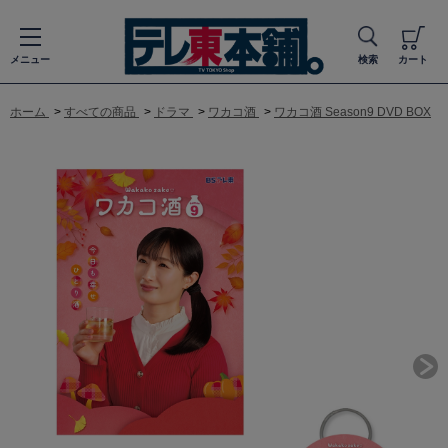
メニュー
検索
カート
ホーム
>
すべての商品
>
ドラマ
>
ワカコ酒
>
ワカコ酒 Season9 DVD BOX