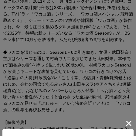
るグルメ漫画。2011年より「月刊コミックゼノン」にて連載中。コ
ミックスの累計発行部数は330万部(紙・電子合計/既刊25巻)を超え
る。TVドラマ「ワカコ酒」シリーズ、「ワカコ酒スペシャル 飛騨酒
蔵めぐり」、ショートアニメのTV放送や韓国版「ワカコ酒」が製作
され、今、最も注目を集めるグルメ漫画原作のひとつである。そし
て2025年、待望の新シリーズとなる「ワカコ酒 Season9」が、BS
テレ東にて10月から放送中。ふたたび視聴者の食欲を刺激する。
◆ワカコを演じるのは、Season1～8に引き続き、女優・武田梨奈！
主演はシリーズを通して村崎ワカコを演じてきた武田梨奈。本作で
は“酒呑みの舌”を持って生まれた26歳のOL・村崎ワカコをSeason1
から演じキュートな表情を見せている。ワカコの行きつけのお店
「逢楽」の大将(野添義弘)や「こもり亭」の店員・青柳(鎌苅健太)を
はじめ、会社の同僚であるみぃさん(山田キヌヲ)やアベちゃん(渡部
瑞貴)など、おなじみのメンバーももちろん登場 ！ ＜お酒＞と＜美
味い肴＞の相性がぴったりと合わさった至福の瞬間、武田梨奈扮す
るワカコが見せる「ぷしゅ～」という決め台詞とともに、「ワカコ
酒」の世界を再びお見せします。
【映像特典】
「ワカコ酒」 ぷしゅー制作日誌 Season9、「ワカコ酒 Season 9」
記者会見、「ワカコ酒 Season 9」放送直前トークイベント