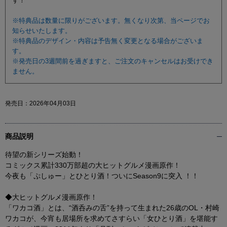
す！
※特典品は数量に限りがございます。無くなり次第、当ページでお
知らせいたします。
※特典品のデザイン・内容は予告無く変更となる場合がございま
す。
※発売日の3週間前を過ぎますと、ご注文のキャンセルはお受けでき
ません。
発売日：
2026年04月03日
商品説明
待望の新シリーズ始動！
コミックス累計330万部超の大ヒットグルメ漫画原作！
今夜も「ぷしゅー」とひとり酒！ついにSeason9に突入 ！！
◆大ヒットグルメ漫画原作！
「ワカコ酒」とは、“酒呑みの舌”を持って生まれた26歳のOL・村崎
ワカコが、今宵も居場所を求めてさすらい「女ひとり酒」を堪能す