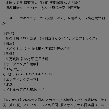
山田キヌヲ 鎌苅健太 門間航 渡部瑞貴 佐古井隆之
長谷川慎也 しおつかこうへい 野添義弘 津田寛治
ゲスト：マキタスポーツ（友情出演）、五頭岳夫、玉袋筋太郎 ほ
か
【原作】
新久千映「ワカコ酒」(月刊コミックゼノン／コアミックス)
【脚本】
阿相クミコ 女里山桃花 久万真路 若林将平
【監督】
久万真路 若林将平 窪田太郎
【オープニング主題歌】
「3%と私。」
りりあ。(VIA / TOY'S FACTORY)
【エンディングテーマ】
「泡沫」
タイトル未定(TSUIMA Inc.)
【DVD仕様】2025年／日本 ／カラー／本編約270分+特典映像（第1
夜～第12夜）／16：9 LB ／各片面1層／オリジナル日本語（ドル