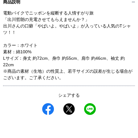
商品説明
電動バイクでニッポンを縦断する人情すがり旅
「出川哲朗の充電させてもらえませんか？」
出川さんの口癖「やばいよ。やばいよ」が入っている人気のTシャ
ツ！！
カラー：ホワイト
素材：綿100%
Lサイズ：身丈 約72cm、身巾 約55cm、肩巾 約46cm、袖丈 約
22cm
※商品の素材（生地）の性質上、若干サイズの誤差が生じる場合が
ございます。ご了承ください。
シェアする