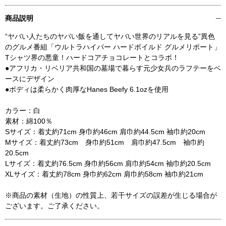
商品説明
“ヤバい人たちのヤバい飯を通してヤバい世界のリアルを見る”異色
のグルメ番組「ウルトラハイパー ハードボイルド グルメリポート」
Tシャツ界の悪童！ハードコアチョコレートとコラボ！
●アフリカ・リベリア共和国の墓場で暮らす元少女兵のラフテーをベ
ースにデザイン
●ボディは柔らかく肉厚なHanes Beefy 6.1ozを使用
カラー：白
素材：綿100％
Sサイズ：着丈約71cm 身巾約46cm 肩巾約44.5cm 袖巾約20cm
Mサイズ：着丈約73cm 身巾約51cm 肩巾約47.5cm 袖巾約
20.5cm
Lサイズ：着丈約76.5cm 身巾約56cm 肩巾約54cm 袖巾約20.5cm
XLサイズ：着丈約78cm 身巾約62cm 肩巾約58cm 袖巾約21cm
※商品の素材（生地）の性質上、若干サイズの誤差が生じる場合が
ございます。ご了承ください。