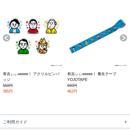
有吉ぃぃeeeee！ アクリルピンバ
有吉ぃぃeeeee！ 養生テープ
ッジ
YOJOTAPE
550円
660円
385円
462円
ご利用ガイド