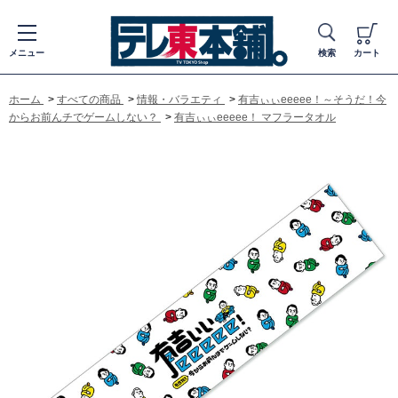
メニュー
検索
カート
ホーム
>
すべての商品
>
情報・バラエティ
>
有吉ぃぃeeeee！～そうだ！今
からお前んチでゲームしない？
>
有吉ぃぃeeeee！ マフラータオル