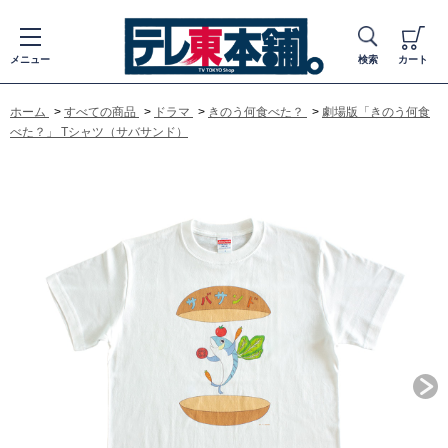
メニュー
検索
カート
ホーム
>
すべての商品
>
ドラマ
>
きのう何食べた？
>
劇場版「きのう何食
べた？」 Tシャツ（サバサンド）