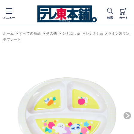
メニュー
検索
カート
ホーム
>
すべての商品
>
その他
>
シナぷしゅ
>
シナぷしゅ メラミン製ラン
チプレート