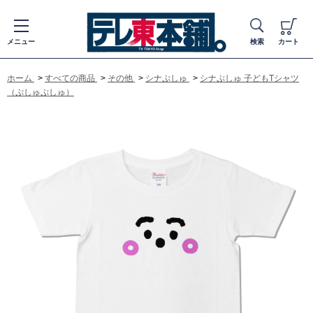
メニュー
検索
カート
ホーム
>
すべての商品
>
その他
>
シナぷしゅ
>
シナぷしゅ 子どもTシャツ
（ぷしゅぷしゅ）