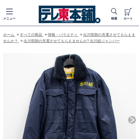
メニュー
検索
カート
ホーム
>
すべての商品
>
情報・バラエティ
>
出川哲朗の充電させてもらえま
せんか？
>
出川哲朗の充電させてもらえませんか? 出川組ジャンパー