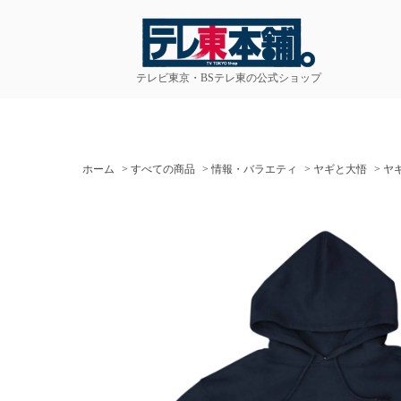
テレビ東京・BSテレ東の公式ショップ
ホーム
>
すべての商品
>
情報・バラエティ
>
ヤギと大悟
>
ヤ