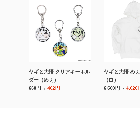
ヤギと大悟 クリアキーホル
ヤギと大悟 め
ダー（めぇ）
（白）
660円
462円
6,600円
4,620