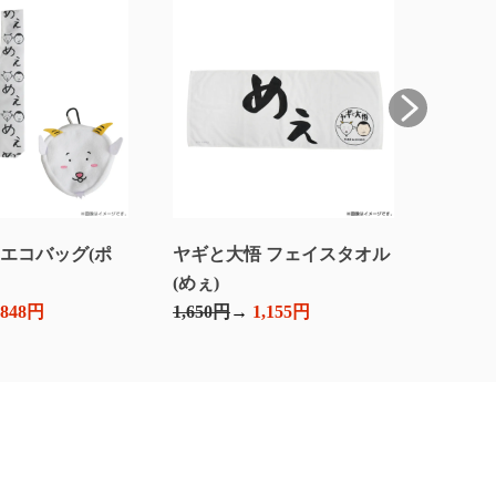
 エコバッグ(ポ
ヤギと大悟 フェイスタオル
ヤギと大悟 
(めぇ)
（YtD）
,848円
1,650円
1,155円
3,300円
2,