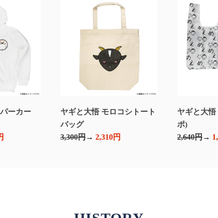
ぇパーカー
ヤギと大悟 モロコシトート
ヤギと大悟
バッグ
ポ)
円
3,300円
2,310円
2,640円
1