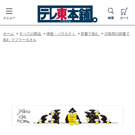
メニュー
検索
カート
ホーム
>
すべての商品
>
情報・バラエティ
>
辞書で呑む
>
川島明の辞書で
呑む マフラータオル