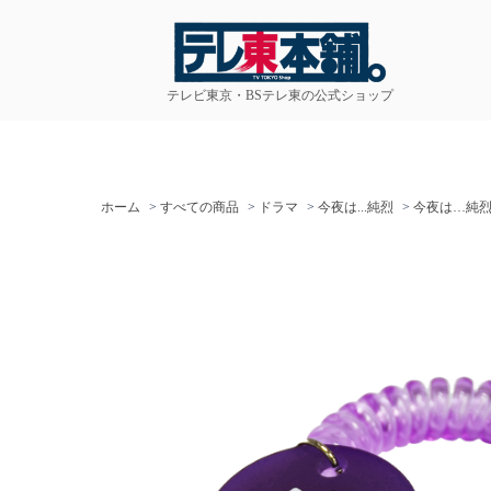
テレビ東京・BSテレ東の公式ショップ
ホーム
>
すべての商品
>
ドラマ
>
今夜は...純烈
>
今夜は…純烈