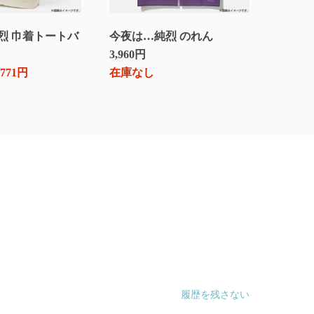
烈 巾着トートバ
今夜は…純烈 のれん
3,960円
,771円
在庫なし
履歴を残さない