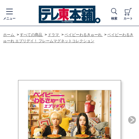
メニュー
検索
カート
ホーム
>
すべての商品
>
ドラマ
>
ベイビーわるきゅーれ
>
ベイビーわるき
ゅーれ エブリデイ！ フレームマグネットコレクション