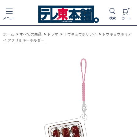
メニュー
検索
カート
ホーム
>
すべての商品
>
ドラマ
>
トウキョウホリデイ
>
トウキョウホリデ
イ アクリルキーホルダー