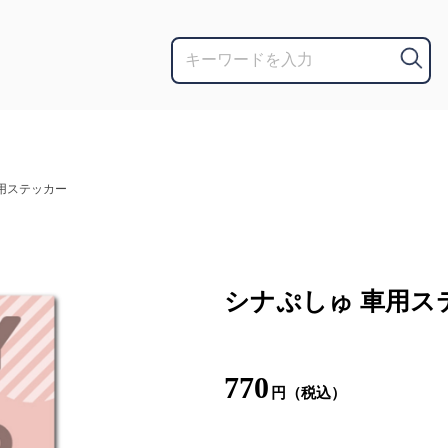
用ステッカー
シナぷしゅ 車用ス
770
円（税込）