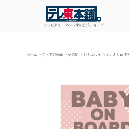
テレビ東京・BSテレ東の公式ショップ
ホーム
>
すべての商品
>
その他
>
シナぷしゅ
>
シナぷしゅ 車