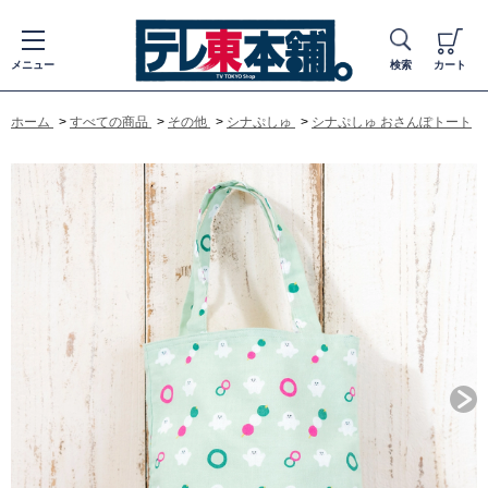
メニュー
検索
カート
ホーム
>
すべての商品
>
その他
>
シナぷしゅ
>
シナぷしゅ おさんぽトート