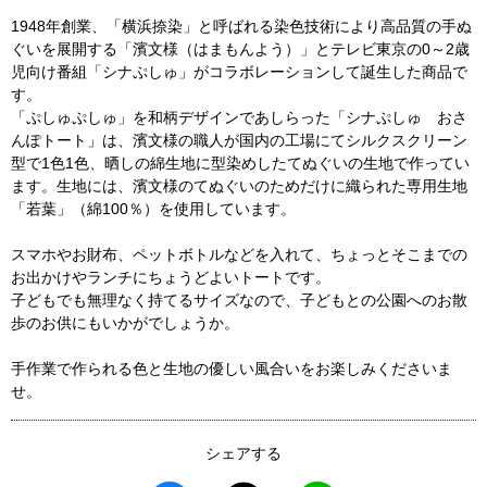
1948年創業、「横浜捺染」と呼ばれる染色技術により高品質の手ぬ
ぐいを展開する「濱文様（はまもんよう）」とテレビ東京の0～2歳
児向け番組「シナぷしゅ」がコラボレーションして誕生した商品で
す。
「ぷしゅぷしゅ」を和柄デザインであしらった「シナぷしゅ おさ
んぽトート」は、濱文様の職人が国内の工場にてシルクスクリーン
型で1色1色、晒しの綿生地に型染めしたてぬぐいの生地で作ってい
ます。生地には、濱文様のてぬぐいのためだけに織られた専用生地
「若葉」（綿100％）を使用しています。
スマホやお財布、ペットボトルなどを入れて、ちょっとそこまでの
お出かけやランチにちょうどよいトートです。
子どもでも無理なく持てるサイズなので、子どもとの公園へのお散
歩のお供にもいかがでしょうか。
手作業で作られる色と生地の優しい風合いをお楽しみくださいま
せ。
シェアする