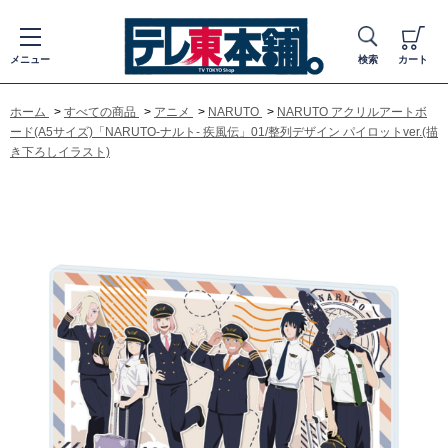
メニュー
検索
カート
ホーム
>
すべての商品
>
アニメ
>
NARUTO
>
NARUTO アクリルアートボ
ード(A5サイズ)「NARUTO-ナルト- 疾風伝」01/整列デザイン パイロットver.(描
き下ろしイラスト)