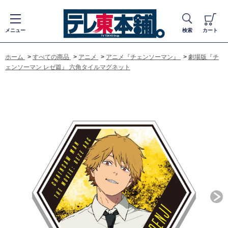
メニュー
検索
カート
ホーム
>
すべての商品
>
アニメ
>
アニメ『チェンソーマン』
>
劇場版『チ
ェンソーマン レゼ篇』 六角タイルマグネット