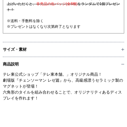
上げいただくと、
非売品の缶バッジ(全8種)
をランダムで1個プレゼン
ト！
※送料・手数料を除く
※プレゼントはなくなり次第終了となります
サイズ・素材
商品説明
テレ東公式ショップ「テレ東本舗。」オリジナル商品！
劇場版『チェンソーマン レゼ篇』から、高級感漂うセラミック製の
マグネットが登場！
六角形のタイルを組み合わせることで、オリジナリティあるディス
プレイを作れます！