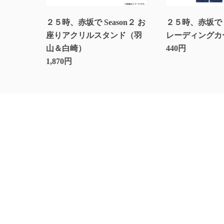
２５時、赤坂で Season２ お
２５時、赤坂で S
座りアクリルスタンド（羽
レーディングカ
山＆白崎）
440円
1,870円