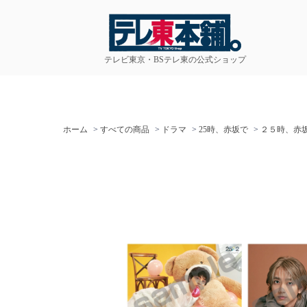
テレビ東京・BSテレ東の公式ショップ
ホーム
>
すべての商品
>
ドラマ
>
25時、赤坂で
>
２５時、赤坂