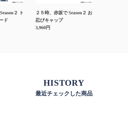
eason２ ト
２５時、赤坂で Season２ お
ード
忍びキャップ
3,960円
HISTORY
最近チェックした商品