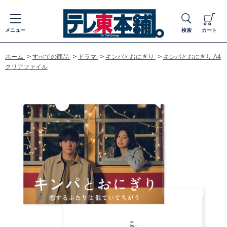
メニュー
検索
カート
ホーム
>
すべての商品
>
ドラマ
>
キンパとおにぎり
>
キンパとおにぎり A4
クリアファイル