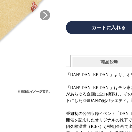
商品説明
「DAN! DAN! EBiDAN!」よ
「DAN! DAN! EBiDAN!」
があらゆる企画に全力挑戦し、その魅
トにしたEBiDANの冠バラエティ
番組初の公開収録イベント「DAN! DAN!
開催を記念したオリジナルの靴下で
阿久根温世（ICEx）が番組企画