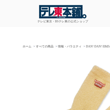
テレビ東京・BSテレ東の公式ショップ
ホーム
>
すべての商品
>
情報・バラエティ
>
DAN! DAN! EBiD