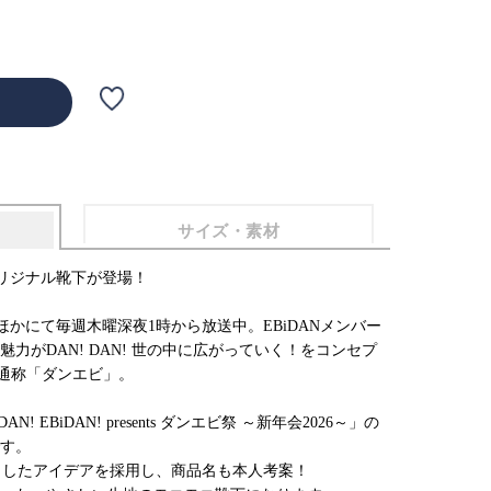
サイズ・素材
り、オリジナル靴下が登場！
はテレ東ほかにて毎週木曜深夜1時から放送中。EBiDANメンバー
力がDAN! DAN! 世の中に広がっていく！をコンセプ
。通称「ダンエビ」。
 EBiDAN! presents ダンエビ祭 ～新年会2026～」の
す。
で出したアイデアを採用し、商品名も本人考案！