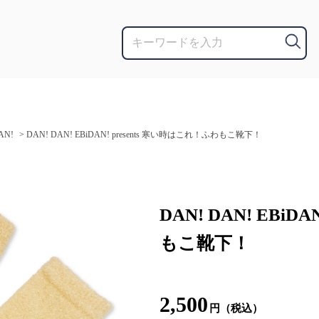
AN!
>
DAN! DAN! EBiDAN! presents 寒い時はこれ！ふわもこ靴下！
DAN! DAN! EBiD
もこ靴下！
2,500
円（税込）