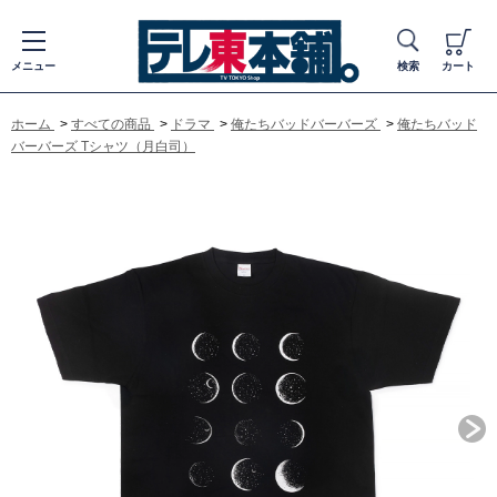
メニュー
検索
カート
ホーム
>
すべての商品
>
ドラマ
>
俺たちバッドバーバーズ
>
俺たちバッド
バーバーズ Tシャツ（月白司）