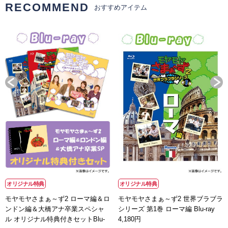
RECOMMEND
おすすめアイテム
オリジナル特典
オリジナル特典
モヤモヤさまぁ～ず2 ローマ編＆ロ
モヤモヤさまぁ～ず2 世界ブラブラ
ンドン編＆大橋アナ卒業スペシャ
シリーズ 第1巻 ローマ編 Blu-ray
ル オリジナル特典付きセットBlu-
4,180円