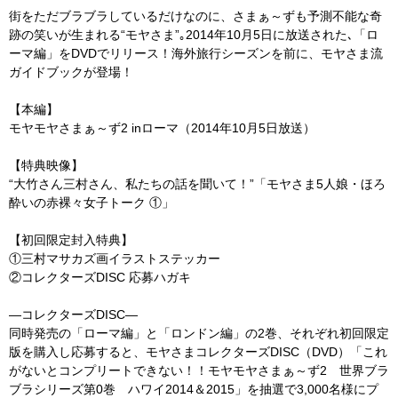
街をただブラブラしているだけなのに、さまぁ～ずも予測不能な奇
跡の笑いが生まれる“モヤさま”｡2014年10月5日に放送された､「ロ
ーマ編」をDVDでリリース！海外旅行シーズンを前に、モヤさま流
ガイドブックが登場！
【本編】
モヤモヤさまぁ～ず2 inローマ（2014年10月5日放送）
【特典映像】
“大竹さん三村さん、私たちの話を聞いて！”「モヤさま5人娘・ほろ
酔いの赤裸々女子トーク ①」
【初回限定封入特典】
①三村マサカズ画イラストステッカー
②コレクターズDISC 応募ハガキ
―コレクターズDISC―
同時発売の「ローマ編」と「ロンドン編」の2巻、それぞれ初回限定
版を購入し応募すると、モヤさまコレクターズDISC（DVD）「これ
がないとコンプリートできない！！モヤモヤさまぁ～ず2 世界ブラ
ブラシリーズ第0巻 ハワイ2014＆2015」を抽選で3,000名様にプ