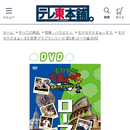
メニュー
検索
カート
ホーム
>
すべての商品
>
情報・バラエティ
>
モヤモヤさまぁ～ず２
>
モヤ
モヤさまぁ～ず2 世界ブラブラシリーズ 第1巻 ローマ編 DVD