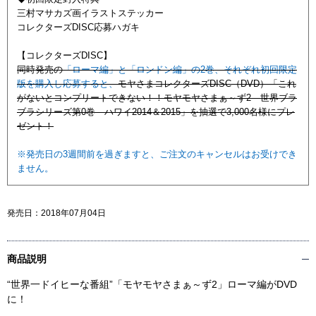
三村マサカズ画イラストステッカー
コレクターズDISC応募ハガキ
【コレクターズDISC】
同時発売の
「ローマ編」と「ロンドン編」の2巻、それぞれ初回限定
版を購入し応募すると、
モヤさまコレクターズDISC（DVD）
「これ
がないとコンプリートできない！！モヤモヤさまぁ～ず2 世界ブラ
ブラシリーズ第0巻 ハワイ2014＆2015」
を抽選で3,000名様にプレ
ゼント！
※発売日の3週間前を過ぎますと、ご注文のキャンセルはお受けでき
ません。
発売日：
2018年07月04日
商品説明
“世界一ドイヒーな番組”「モヤモヤさまぁ～ず2」ローマ編がDVD
に！